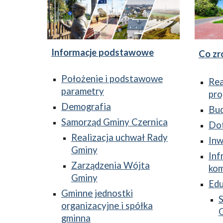
Informacje podstawowe
Co zr
Położenie i podstawowe
Rea
parametry
pro
Demografia
Bu
Samorząd Gminy Czernica
Dot
Realizacja uchwał Rady
Inw
Gminy
Inf
Zarządzenia Wójta
ko
Gminy
Edu
Gminne jednostki
organizacyjne i spółka
gminna