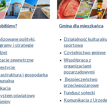
obiliśmy?
Gmina dla mieszkańca
lizowane polityki,
Działalność kulturalna
gramy i strategie
sportowa
dżet
Czytelnictwo gminne
acje zewnętrzne
Współpraca z
organizacjami
estycje
pozarządowymi
rastruktura i gospodarka
Bezpieczeństwo
munalna
przeciwpożarowe
kacja
Fundusz sołecki
System oświatowy
Komunikacja z Urzęd
Gminy