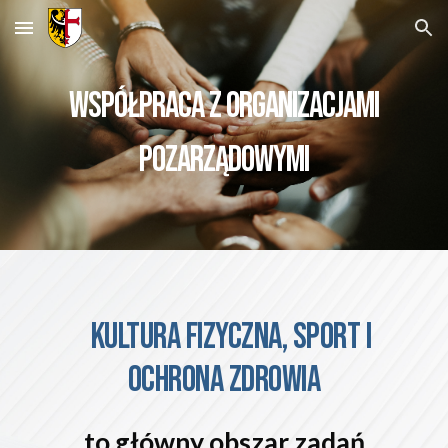
Skip to main content
Skip to navigation
WSPÓŁPRACA Z organizacjami
pozarządowymi
kultura fizyczna, sport i
ochrona zdrowia
to główny obszar zadań