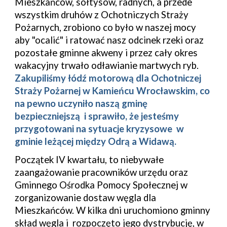
Mieszkańców, sołtysów, radnych, a przede
wszystkim druhów z Ochotniczych Straży
Pożarnych, zrobiono co było w naszej mocy
aby "ocalić" i ratować nasz odcinek rzeki oraz
pozostałe gminne akweny i przez cały okres
wakacyjny trwało odławianie martwych ryb.
Zakupiliśmy łódź motorową dla Ochotniczej
Straży Pożarnej w Kamieńcu Wrocławskim, co
na pewno uczyniło naszą gminę
bezpieczniejszą i sprawiło, że jesteśmy
przygotowani na sytuacje kryzysowe w
gminie leżącej między Odrą a Widawą.
Początek IV kwartału, to niebywałe
zaangażowanie pracowników urzędu oraz
Gminnego Ośrodka Pomocy Społecznej w
zorganizowanie dostaw węgla dla
Mieszkańców. W kilka dni uruchomiono gminny
skład węgla i rozpoczęto jego dystrybucję, w