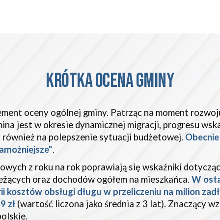
KRÓTKA OCENA GMINY
ement oceny ogólnej gminy. Patrząc na moment rozwoju
mina jest w okresie dynamicznej migracji, progresu ws
ę również na polepszenie sytuacji budżetowej.
Obecnie
amożniejsze"
.
towych z
roku na rok poprawiają się wskaźniki dotyczą
ieżących oraz dochodów ogółem na mieszkańca.
W osta
 kosztów obsługi długu w przeliczeniu na milion zadł
9 zł
(wartość liczona jako średnia z 3 lat). Znaczący w
olskie.