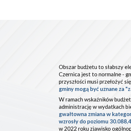
Obszar budżetu to słabszy el
Czernica jest to normalne - g
przyszłości musi przełożyć si
gminy mogą być uznane za "z
W ramach wskaźników budże
administrację w wydatkach b
gwałtowna zmiana w kategorii
wzrosły do poziomu 30.088,4
w 2022 roku zjawisko ogólnop