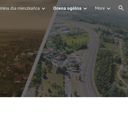
mina dla mieszkańca
Ocena ogólna
More
ion