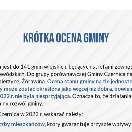
KRÓTKA OCENA GMINY
jest do 141 gmin wiejskich, będących strefami zewnę
ewódzkich. Do grupy porównawczej Gminy Czernica nal
bierzyce, Żórawina.
Ocena stanu gminy na tle jednost
ny może zostać określona jako więcej niż dobra, bow
2 r. nie była niesprzyjająca.
Oznacza to, że działani
alny rozwój gminy.
 Czernica w 2022 r. wskazać należy:
iczby mieszkańców
, który gwarantuje przyszłe wpływy