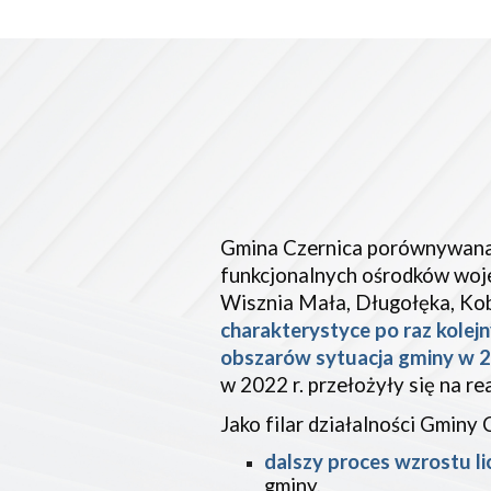
Gmina Czernica porównywana 
funkcjonalnych ośrodków woj
Wisznia Mała, Długołęka, Ko
charakterystyce po raz kolej
obszarów sytuacja gminy w 202
w 2022 r. przełożyły się na re
Jako filar działalności Gminy
dalszy proces wzrostu l
gminy,