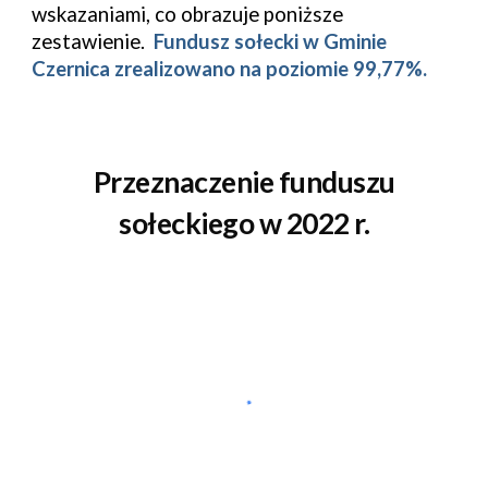
wskazaniami, co obrazuje poniższe
zestawienie.
F
u
ndusz sołecki w
Gminie
Czernica
zrealizowano na poziomie
99,77
%
.
Przeznaczenie funduszu
sołeckiego w 202
2
r.