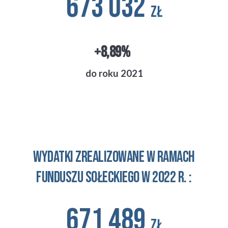
673 032
zł
+
8,89
%
do roku 20
21
Wydatki zrealizowane w ramach
funduszu sołeckiego w 2022 r. :
671 489
zł