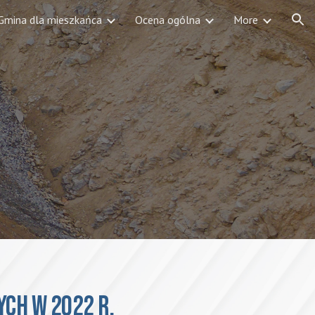
Gmina dla mieszkańca
Ocena ogólna
More
ion
ch w 2022 r.