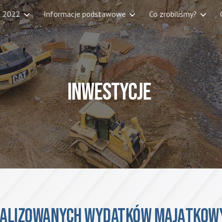
t 2022
Informacje podstawowe
Co zrobiliśmy?
ip to main content
Skip to navigat
Inwestycje
alizowanych wydatków majątkowy