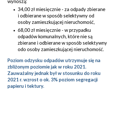
wynoszą:
34,00 zł miesięcznie -
za odpady zbierane
i odbierane w sposób selektywny od
osoby zamieszkującej nieruchomoś
ć,
68,00 zł miesięcznie -
w przypadku
odpad
ów
komunaln
ych
, które nie są
zbierane i odbierane w sposób selektywny
odo osoby zamieszkującej nieruchomo
ść.
Poziom odzysku odpadów utrzymuje się na
zbliżonym poziomie jak w roku 2021.
Zauważalny jednak był w stosunku do roku
2021 r. wzrost o ok. 3% poziom segregacji
papieru i tektury.