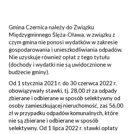
Gmina Czernica należy do Związku
Międzygminnego Ślęża-Oława, w związku z
czym gmina nie ponosi wydatków w zakresie
gospodarowania i unieszkodliwiania odpadów.
Nie uzyskuje również opłat z tego tytułu
(dochody i wydatki nie są uwidocznione w
budżecie gminy).
Od 1 stycznia 202
1
r.
do 30 czerwca 2022 r.
obowiąz
ywały
stawki,
tj.
28
,00 zł
za odpady
zbierane i odbierane w sposób selektywny od
osoby zamieszkującej nieruchomoś
ć, zaś
56
,00
zł
w przypadku
odpad
ów
komunaln
ych
, które
nie są zbierane i odbierane w sposób
selektywny. Od
1 lipca 2022 r. stawki opłaty