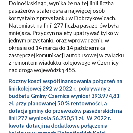
Dolnośląskiego, wynika że na tej linii liczba
pasażerów stale rosła a najwięcej osób
korzystało z przystanku w Dobrzykowicach.
Natomiast na linii 277 liczba pasażerów była
mniejsza. Przyczyn należy upatrywać tylko w
jednym przystanku oraz wprowadzeniu w
okresie od 14 marca do 14 października
zastępczej komunikacji autobusowej w związku
z remontem wiaduktu kolejowego w Czernicy
nad drogą wojewódzką 455.
Roczny koszt współfinansowania połączeń na
linii kolejowej 292 w 2022 r., pokrywany z
budżetu Gminy Czernica wyniósł 393.974,81
zł, przy planowanej 50 % rentowności, a
dotacja gminy do przewozów pasażerskich na
linii 277 wyniosła 56.250,51 zł. W 2022 r.
kwota dotacji na dodatkowe połączenia
kolejowe w ramach Dolnośląskich Kolei