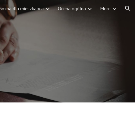
Gmina dla mieszkańca
Ocena ogólna
More
ion