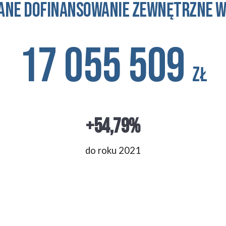
ane dofinansowanie zewnętrzne
w
17 055 509
zł
+
54,79
%
do roku 2021